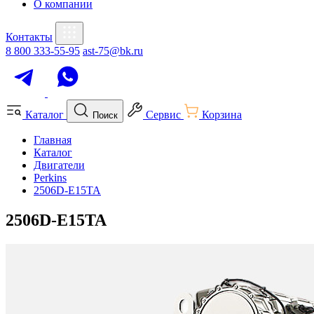
О компании
Контакты
8 800 333-55-95
ast-75@bk.ru
Каталог
Сервис
Корзина
Поиск
Главная
Каталог
Двигатели
Perkins
2506D-E15TA
2506D-E15TA