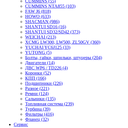
CUMMINS
(55)
CUMMINS NTA855
(103)
FAW J6
(818)
HOWO
(633)
SHACMAN
(986)
SHANTUI SD16
(16)
SHANTUI SD32/SD42
(373)
WEICHAI
(213)
XCMG LW300, LW500, ZL50GV
(360)
YUCHAI YC6J125
(33)
YUTONG
(5)
Болты, гайки, шпильки, штуцеры
(204)
Двигатели
(14)
ДВС WP6 / TD226
(4)
Коронки
(52)
КПП
(166)
Подшипники
(226)
Разное
(221)
Ремни
(124)
Сальники
(135)
Топливная система
(239)
Турбина
(39)
Фильтры
(416)
Фланец
(32)
Сервис