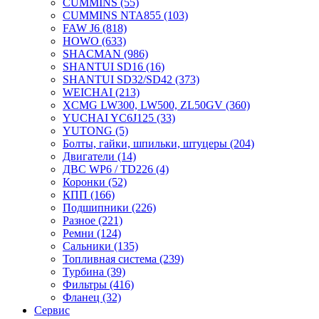
CUMMINS
(55)
CUMMINS NTA855
(103)
FAW J6
(818)
HOWO
(633)
SHACMAN
(986)
SHANTUI SD16
(16)
SHANTUI SD32/SD42
(373)
WEICHAI
(213)
XCMG LW300, LW500, ZL50GV
(360)
YUCHAI YC6J125
(33)
YUTONG
(5)
Болты, гайки, шпильки, штуцеры
(204)
Двигатели
(14)
ДВС WP6 / TD226
(4)
Коронки
(52)
КПП
(166)
Подшипники
(226)
Разное
(221)
Ремни
(124)
Сальники
(135)
Топливная система
(239)
Турбина
(39)
Фильтры
(416)
Фланец
(32)
Сервис