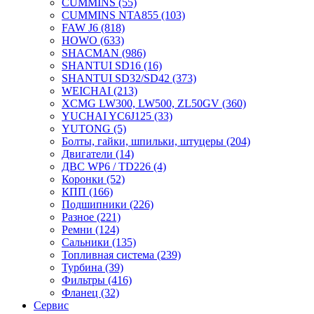
CUMMINS
(55)
CUMMINS NTA855
(103)
FAW J6
(818)
HOWO
(633)
SHACMAN
(986)
SHANTUI SD16
(16)
SHANTUI SD32/SD42
(373)
WEICHAI
(213)
XCMG LW300, LW500, ZL50GV
(360)
YUCHAI YC6J125
(33)
YUTONG
(5)
Болты, гайки, шпильки, штуцеры
(204)
Двигатели
(14)
ДВС WP6 / TD226
(4)
Коронки
(52)
КПП
(166)
Подшипники
(226)
Разное
(221)
Ремни
(124)
Сальники
(135)
Топливная система
(239)
Турбина
(39)
Фильтры
(416)
Фланец
(32)
Сервис