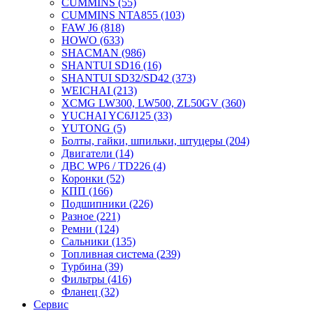
CUMMINS
(55)
CUMMINS NTA855
(103)
FAW J6
(818)
HOWO
(633)
SHACMAN
(986)
SHANTUI SD16
(16)
SHANTUI SD32/SD42
(373)
WEICHAI
(213)
XCMG LW300, LW500, ZL50GV
(360)
YUCHAI YC6J125
(33)
YUTONG
(5)
Болты, гайки, шпильки, штуцеры
(204)
Двигатели
(14)
ДВС WP6 / TD226
(4)
Коронки
(52)
КПП
(166)
Подшипники
(226)
Разное
(221)
Ремни
(124)
Сальники
(135)
Топливная система
(239)
Турбина
(39)
Фильтры
(416)
Фланец
(32)
Сервис