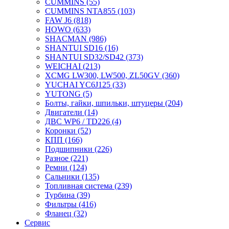
CUMMINS
(55)
CUMMINS NTA855
(103)
FAW J6
(818)
HOWO
(633)
SHACMAN
(986)
SHANTUI SD16
(16)
SHANTUI SD32/SD42
(373)
WEICHAI
(213)
XCMG LW300, LW500, ZL50GV
(360)
YUCHAI YC6J125
(33)
YUTONG
(5)
Болты, гайки, шпильки, штуцеры
(204)
Двигатели
(14)
ДВС WP6 / TD226
(4)
Коронки
(52)
КПП
(166)
Подшипники
(226)
Разное
(221)
Ремни
(124)
Сальники
(135)
Топливная система
(239)
Турбина
(39)
Фильтры
(416)
Фланец
(32)
Сервис