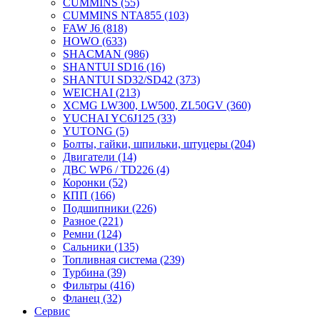
CUMMINS
(55)
CUMMINS NTA855
(103)
FAW J6
(818)
HOWO
(633)
SHACMAN
(986)
SHANTUI SD16
(16)
SHANTUI SD32/SD42
(373)
WEICHAI
(213)
XCMG LW300, LW500, ZL50GV
(360)
YUCHAI YC6J125
(33)
YUTONG
(5)
Болты, гайки, шпильки, штуцеры
(204)
Двигатели
(14)
ДВС WP6 / TD226
(4)
Коронки
(52)
КПП
(166)
Подшипники
(226)
Разное
(221)
Ремни
(124)
Сальники
(135)
Топливная система
(239)
Турбина
(39)
Фильтры
(416)
Фланец
(32)
Сервис