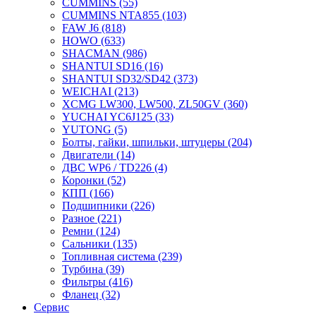
CUMMINS
(55)
CUMMINS NTA855
(103)
FAW J6
(818)
HOWO
(633)
SHACMAN
(986)
SHANTUI SD16
(16)
SHANTUI SD32/SD42
(373)
WEICHAI
(213)
XCMG LW300, LW500, ZL50GV
(360)
YUCHAI YC6J125
(33)
YUTONG
(5)
Болты, гайки, шпильки, штуцеры
(204)
Двигатели
(14)
ДВС WP6 / TD226
(4)
Коронки
(52)
КПП
(166)
Подшипники
(226)
Разное
(221)
Ремни
(124)
Сальники
(135)
Топливная система
(239)
Турбина
(39)
Фильтры
(416)
Фланец
(32)
Сервис