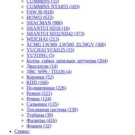
CUMMINS
(55)
CUMMINS NTA855
(103)
FAW J6
(818)
HOWO
(633)
SHACMAN
(986)
SHANTUI SD16
(16)
SHANTUI SD32/SD42
(373)
WEICHAI
(213)
XCMG LW300, LW500, ZL50GV
(360)
YUCHAI YC6J125
(33)
YUTONG
(5)
Болты, гайки, шпильки, штуцеры
(204)
Двигатели
(14)
ДВС WP6 / TD226
(4)
Коронки
(52)
КПП
(166)
Подшипники
(226)
Разное
(221)
Ремни
(124)
Сальники
(135)
Топливная система
(239)
Турбина
(39)
Фильтры
(416)
Фланец
(32)
Сервис