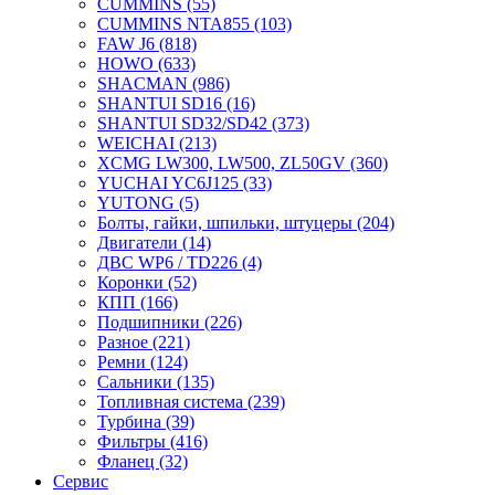
CUMMINS
(55)
CUMMINS NTA855
(103)
FAW J6
(818)
HOWO
(633)
SHACMAN
(986)
SHANTUI SD16
(16)
SHANTUI SD32/SD42
(373)
WEICHAI
(213)
XCMG LW300, LW500, ZL50GV
(360)
YUCHAI YC6J125
(33)
YUTONG
(5)
Болты, гайки, шпильки, штуцеры
(204)
Двигатели
(14)
ДВС WP6 / TD226
(4)
Коронки
(52)
КПП
(166)
Подшипники
(226)
Разное
(221)
Ремни
(124)
Сальники
(135)
Топливная система
(239)
Турбина
(39)
Фильтры
(416)
Фланец
(32)
Сервис