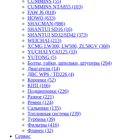
CUMMINS
(55)
CUMMINS NTA855
(103)
FAW J6
(818)
HOWO
(633)
SHACMAN
(986)
SHANTUI SD16
(16)
SHANTUI SD32/SD42
(373)
WEICHAI
(213)
XCMG LW300, LW500, ZL50GV
(360)
YUCHAI YC6J125
(33)
YUTONG
(5)
Болты, гайки, шпильки, штуцеры
(204)
Двигатели
(14)
ДВС WP6 / TD226
(4)
Коронки
(52)
КПП
(166)
Подшипники
(226)
Разное
(221)
Ремни
(124)
Сальники
(135)
Топливная система
(239)
Турбина
(39)
Фильтры
(416)
Фланец
(32)
Сервис