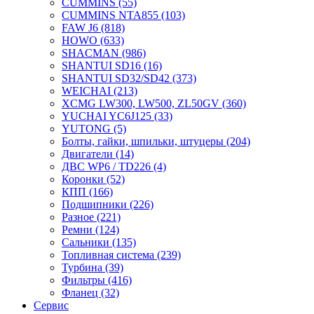
CUMMINS
(55)
CUMMINS NTA855
(103)
FAW J6
(818)
HOWO
(633)
SHACMAN
(986)
SHANTUI SD16
(16)
SHANTUI SD32/SD42
(373)
WEICHAI
(213)
XCMG LW300, LW500, ZL50GV
(360)
YUCHAI YC6J125
(33)
YUTONG
(5)
Болты, гайки, шпильки, штуцеры
(204)
Двигатели
(14)
ДВС WP6 / TD226
(4)
Коронки
(52)
КПП
(166)
Подшипники
(226)
Разное
(221)
Ремни
(124)
Сальники
(135)
Топливная система
(239)
Турбина
(39)
Фильтры
(416)
Фланец
(32)
Сервис