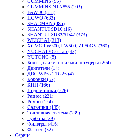
CUMMINS
(55)
CUMMINS NTA855
(103)
FAW J6
(818)
HOWO
(633)
SHACMAN
(986)
SHANTUI SD16
(16)
SHANTUI SD32/SD42
(373)
WEICHAI
(213)
XCMG LW300, LW500, ZL50GV
(360)
YUCHAI YC6J125
(33)
YUTONG
(5)
Болты, гайки, шпильки, штуцеры
(204)
Двигатели
(14)
ДВС WP6 / TD226
(4)
Коронки
(52)
КПП
(166)
Подшипники
(226)
Разное
(221)
Ремни
(124)
Сальники
(135)
Топливная система
(239)
Турбина
(39)
Фильтры
(416)
Фланец
(32)
Сервис