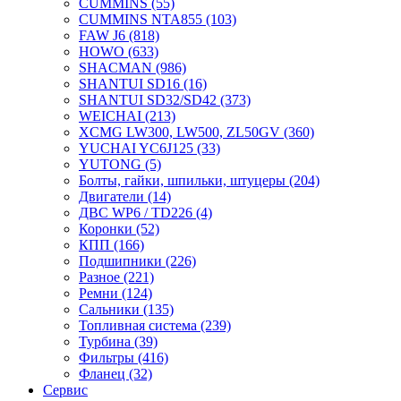
CUMMINS
(55)
CUMMINS NTA855
(103)
FAW J6
(818)
HOWO
(633)
SHACMAN
(986)
SHANTUI SD16
(16)
SHANTUI SD32/SD42
(373)
WEICHAI
(213)
XCMG LW300, LW500, ZL50GV
(360)
YUCHAI YC6J125
(33)
YUTONG
(5)
Болты, гайки, шпильки, штуцеры
(204)
Двигатели
(14)
ДВС WP6 / TD226
(4)
Коронки
(52)
КПП
(166)
Подшипники
(226)
Разное
(221)
Ремни
(124)
Сальники
(135)
Топливная система
(239)
Турбина
(39)
Фильтры
(416)
Фланец
(32)
Сервис