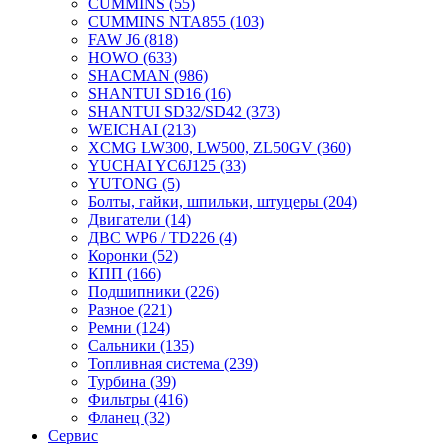
CUMMINS
(55)
CUMMINS NTA855
(103)
FAW J6
(818)
HOWO
(633)
SHACMAN
(986)
SHANTUI SD16
(16)
SHANTUI SD32/SD42
(373)
WEICHAI
(213)
XCMG LW300, LW500, ZL50GV
(360)
YUCHAI YC6J125
(33)
YUTONG
(5)
Болты, гайки, шпильки, штуцеры
(204)
Двигатели
(14)
ДВС WP6 / TD226
(4)
Коронки
(52)
КПП
(166)
Подшипники
(226)
Разное
(221)
Ремни
(124)
Сальники
(135)
Топливная система
(239)
Турбина
(39)
Фильтры
(416)
Фланец
(32)
Сервис