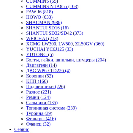
CUMMINS
(55)
CUMMINS NTA855
(103)
FAW J6
(818)
HOWO
(633)
SHACMAN
(986)
SHANTUI SD16
(16)
SHANTUI SD32/SD42
(373)
WEICHAI
(213)
XCMG LW300, LW500, ZL50GV
(360)
YUCHAI YC6J125
(33)
YUTONG
(5)
Болты, гайки, шпильки, штуцеры
(204)
Двигатели
(14)
ДВС WP6 / TD226
(4)
Коронки
(52)
КПП
(166)
Подшипники
(226)
Разное
(221)
Ремни
(124)
Сальники
(135)
Топливная система
(239)
Турбина
(39)
Фильтры
(416)
Фланец
(32)
Сервис