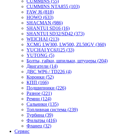
CUMMINS
(55)
CUMMINS NTA855
(103)
FAW J6
(818)
HOWO
(633)
SHACMAN
(986)
SHANTUI SD16
(16)
SHANTUI SD32/SD42
(373)
WEICHAI
(213)
XCMG LW300, LW500, ZL50GV
(360)
YUCHAI YC6J125
(33)
YUTONG
(5)
Болты, гайки, шпильки, штуцеры
(204)
Двигатели
(14)
ДВС WP6 / TD226
(4)
Коронки
(52)
КПП
(166)
Подшипники
(226)
Разное
(221)
Ремни
(124)
Сальники
(135)
Топливная система
(239)
Турбина
(39)
Фильтры
(416)
Фланец
(32)
Сервис