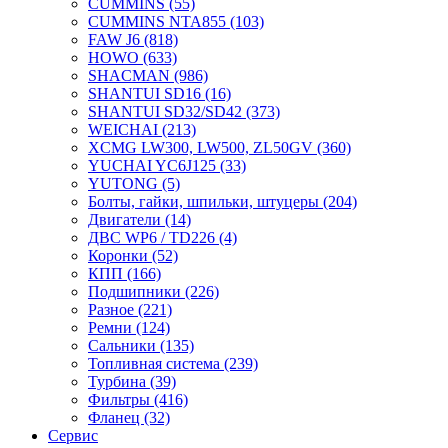
CUMMINS
(55)
CUMMINS NTA855
(103)
FAW J6
(818)
HOWO
(633)
SHACMAN
(986)
SHANTUI SD16
(16)
SHANTUI SD32/SD42
(373)
WEICHAI
(213)
XCMG LW300, LW500, ZL50GV
(360)
YUCHAI YC6J125
(33)
YUTONG
(5)
Болты, гайки, шпильки, штуцеры
(204)
Двигатели
(14)
ДВС WP6 / TD226
(4)
Коронки
(52)
КПП
(166)
Подшипники
(226)
Разное
(221)
Ремни
(124)
Сальники
(135)
Топливная система
(239)
Турбина
(39)
Фильтры
(416)
Фланец
(32)
Сервис